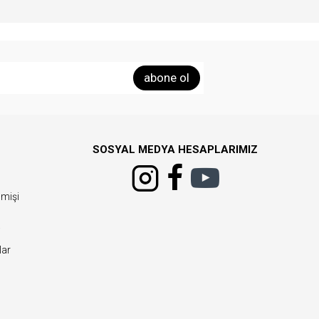
abone ol
SOSYAL MEDYA HESAPLARIMIZ
çmişi
i
ar