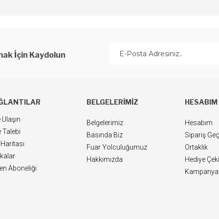
ak İçin Kaydolun
ĞLANTILAR
BELGELERIMIZ
HESABIM
 Ulaşın
Belgelerimiz
Hesabım
 Talebi
Basında Biz
Sipariş Ge
 Haritası
Fuar Yolculuğumuz
Ortaklık
kalar
Hakkımızda
Hediye Çek
ten Aboneliği
Kampanyal