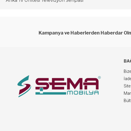
Anka Tv Ünitesi Televizyon Sehpası
Kampanya ve Haberlerden Haberdar Olm
BA
Bize
İade
Site
Mar
Bül