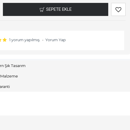
SEPETE EKLE
1 yorum yapılmış.
-
Yorum Yap
n Şık Tasarım
ıf Malzeme
Garanti