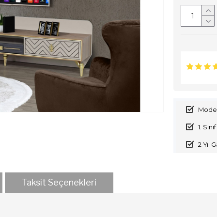
Moder
1. Sın
2 Yıl 
Taksit Seçenekleri