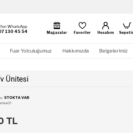
efon WhatsApp
07 130 45 54
Mağazalar
Favoriler
Hesabım
Sepeti
Fuar Yolculuğumuz
Hakkımızda
Belgelerimiz
v Ünitesi
u:
STOKTA VAR
anka01
0 TL